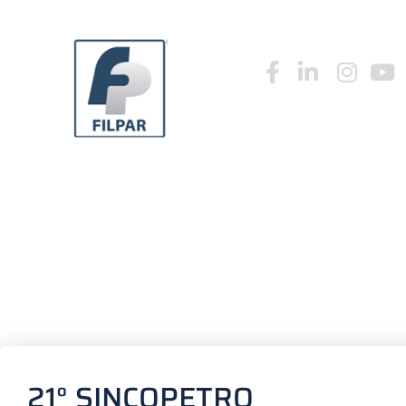
INÍCIO
QUEM SO
LINHA SASC
INÍCIO
QUEM SOMOS
CATÁLOGO FILPAR 20
21° SINCOPETRO –
21° SINCOPETRO