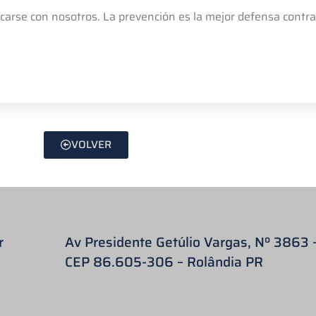
arse con nosotros. La prevención es la mejor defensa contra 
VOLVER
r
Av Presidente Getúlio Vargas, Nº 3863 
CEP 86.605-306 – Rolândia PR