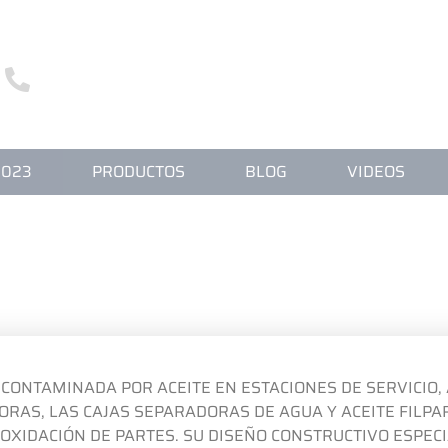
3255 5000
+55 43
S SOMOS
CATÁLOGO FILPAR 2023
PRODUCT
2023
PRODUCTOS
BLOG
VIDEOS
EPARADORA – FP2500
CONTAMINADA POR ACEITE EN ESTACIONES DE SERVICIO,
DORAS, LAS CAJAS SEPARADORAS DE AGUA Y ACEITE FILP
OXIDACIÓN DE PARTES. SU DISEÑO CONSTRUCTIVO ESPEC