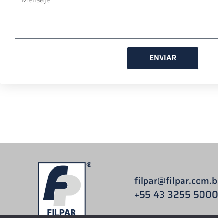
ENVIAR
filpar
@filpar.com.b
+55 43 3255 5000