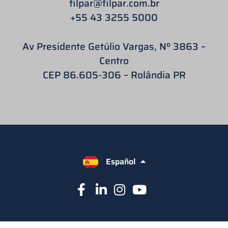
filpar
@filpar.com.br
+55 43 3255 5000
Av Presidente Getúlio Vargas, Nº 3863 –
Centro
CEP 86.605-306 – Rolândia PR
Español
English
Português