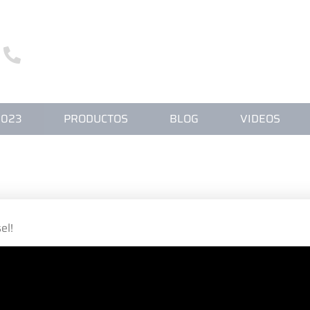
3255 5000
+55 43
S SOMOS
CATÁLOGO FILPAR 2023
PRODUCT
2023
PRODUCTOS
BLOG
VIDEOS
QUIÉNES SOMOS
el!