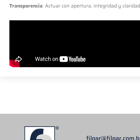
Transparencia
: Actuar con apertura, integridad y clarid
filpar
@filpar.com.b