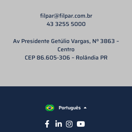
filpar
@filpar.com.br
43 3255 5000
Av Presidente Getúlio Vargas, Nº 3863 –
Centro
CEP 86.605-306 – Rolândia PR
Português
English
Español